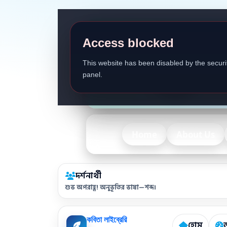
Access blocked
This website has been disabled by the securit
panel.
Home
About Us
দর্শনার্থী
শুভ অপরাহ্ণ! অনুভূতির ভাষা—শব্দ।
কবিতা লাইব্রেরি
হোম
ড