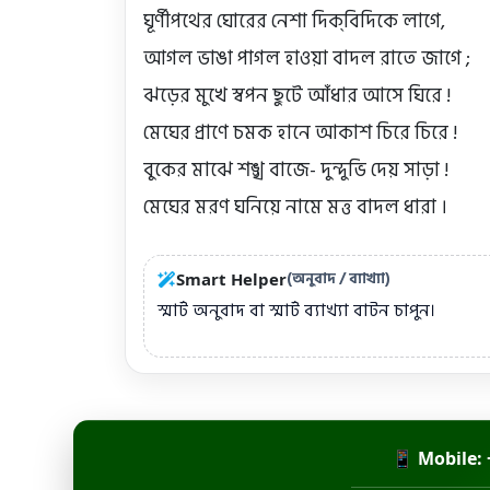
ঘূর্ণীপথের ঘোরের নেশা দিক্‌বিদিকে লাগে,

আগল ভাঙা পাগল হাওয়া বাদল রাতে জাগে ;

ঝড়ের মুখে স্বপন ছুটে আঁধার আসে ঘিরে !

মেঘের প্রাণে চমক হানে আকাশ চিরে চিরে !

বুকের মাঝে শঙ্খ বাজে- দুন্দুভি দেয় সাড়া !

মেঘের মরণ ঘনিয়ে নামে মত্ত বাদল ধারা ।
(অনুবাদ / ব্যাখ্যা)
Smart Helper
স্মার্ট অনুবাদ বা স্মার্ট ব্যাখ্যা বাটন চাপুন।
📱 Mobile: 