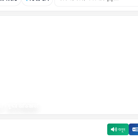
া • সুন্দর অভিজ্ঞতা
শুনুন