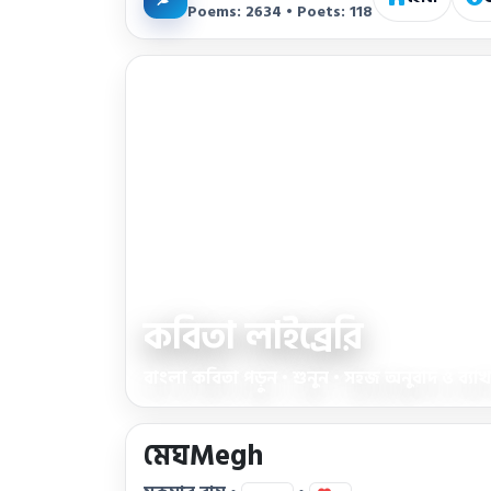
Poems: 2634 • Poets: 118
কবিতা লাইব্রেরি
বাংলা কবিতা পড়ুন • শুনুন • সহজ অনুবাদ ও ব্যাখ্য
মেঘMegh