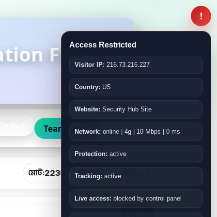
!
tion Fujairah
Access Restricted
Visitor IP:
216.73.216.227
Country:
US
Website:
Security Hub Site
desh-
Team Login
Network:
online | 4g | 10 Mbps | 0 ms
Protection:
active
মোট:
আজ:
৭ দিন:
2236
30
137
Tracking:
active
Live access:
blocked by control panel
খুঁজুন