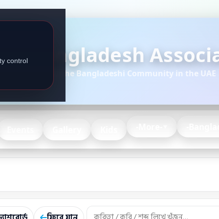
Bangladesh Associa
y control
Serving the Bangladeshi Community in the UAE
-More-
-Bangla
Events
Gallery
Kids
্যাশবোর্ড
ফিরে যান