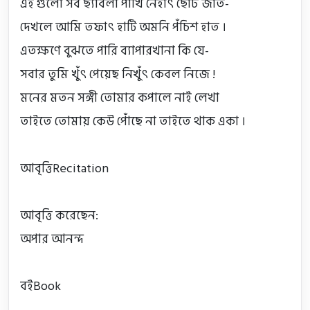
এই গুলো সব ছ্যাবলা পাখি নেহাৎ ছোট জাত-

দেখলে আমি তফাৎ হাটি অমনি পঁচিশ হাত ।

এতক্ষণে বুঝতে পারি ব্যাপারখানা কি যে-

সবার তুমি খুঁৎ পেয়েছ নিখুঁৎ কেবল নিজে !

মনের মতন সঙ্গী তোমার কপালে নাই লেখা

তাইতে তোমায় কেউ পোঁছে না তাইতে থাক একা ।

আবৃত্তিRecitation

আবৃত্তি করেছেন:

অপার আনন্দ

বইBook
