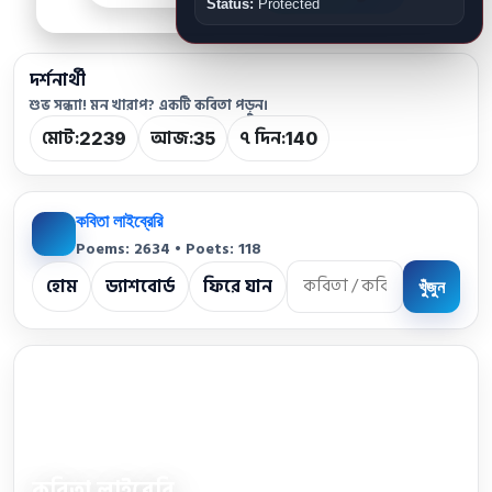
Status:
Protected
দর্শনার্থী
শুভ সন্ধ্যা! মন খারাপ? একটি কবিতা পড়ুন।
মোট:
আজ:
৭ দিন:
2239
35
140
কবিতা লাইব্রেরি
Poems: 2634 • Poets: 118
হোম
ড্যাশবোর্ড
ফিরে যান
খুঁজুন
কবিতা লাইব্রেরি