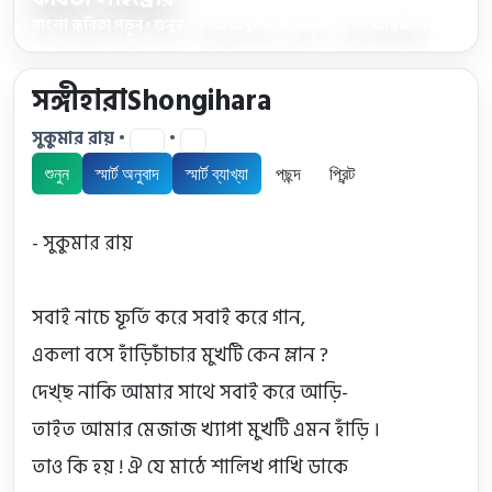
বাংলা কবিতা পড়ুন • শুনুন • সহজ অনুবাদ ও ব্যাখ্যা • সুন্দর অভিজ্ঞতা
সঙ্গীহারাShongihara
সুকুমার রায় •
•
34
0
শুনুন
স্মার্ট অনুবাদ
স্মার্ট ব্যাখ্যা
পছন্দ
প্রিন্ট
- সুকুমার রায়

সবাই নাচে ফূর্তি করে সবাই করে গান,

একলা বসে হাঁড়িচাঁচার মুখটি কেন ম্লান ?

দেখ্‌ছ নাকি আমার সাথে সবাই করে আড়ি-

তাইত আমার মেজাজ খ্যাপা মুখটি এমন হাঁড়ি ।

তাও কি হয় ! ঐ যে মাঠে শালিখ পাখি ডাকে
