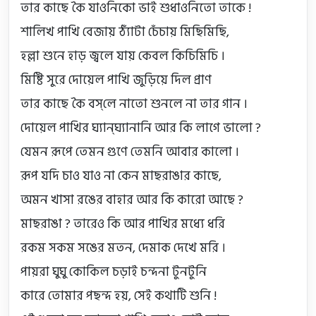
তার কাছে কৈ যাওনিকো ভাই শুধাওনিতো তাকে !

শালিখ পাখি বেজায় ঠ্যাঁটা চেঁচায় মিছিমিছি,

হল্লা শুনে হাড় জ্বলে যায় কেবল কিচিমিচি ।

মিষ্টি সুরে দোয়েল পাখি জুড়িয়ে দিল প্রাণ

তার কাছে কৈ বস্‌লে নাতো শুনলে না তার গান ।

দোয়েল পাখির ঘ্যান্‌ঘ্যানানি আর কি লাগে ভালো ?

যেমন রূপে তেমন গুণে তেমনি আবার কালো ।

রূপ যদি চাও যাও না কেন মাছরাঙার কাছে,

অমন খাসা রঙের বাহার আর কি কারো আছে ?

মাছরাঙা ? তারেও কি আর পাখির মধ্যে ধরি

রকম সকম সঙের মতন, দেমাক দেখে মরি ।

পায়রা ঘুঘু কোকিল চড়াই চন্দনা টুনটুনি

কারে তোমার পছন্দ হয়, সেই কথাটি শুনি !
