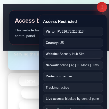
!
Access blocked
Access Restricted
This website has been disabled by the security
Visitor IP:
216.73.216.218
control panel.
Bangladesh Association
Country:
US
Fujairah
Serving the Bangladeshi Community in the
Website:
Security Hub Site
UAE
Network:
online | 4g | 10 Mbps | 0 ms
Protection:
active
Home
About Us
Events
Tracking:
active
-More-
Gallery
Kids
Live access:
blocked by control panel
-Bangladesh-
Team Login