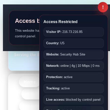
!
Access blocked
Access Restricted
This website has been disabled by the security
Visitor IP:
216.73.216.85
control panel.
Bangladesh Association
Country:
US
Fujairah
Serving the Bangladeshi Community in the
Website:
Security Hub Site
UAE
Network:
online | 4g | 10 Mbps | 0 ms
Protection:
active
Home
About Us
Events
Tracking:
active
-More-
Gallery
Kids
Live access:
blocked by control panel
-Bangladesh-
Team Login