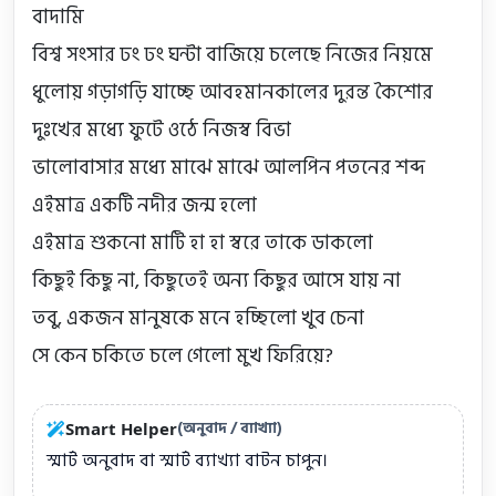
বাদামি

বিশ্ব সংসার ঢং ঢং ঘন্টা বাজিয়ে চলেছে নিজের নিয়মে

ধুলোয় গড়াগড়ি যাচ্ছে আবহমানকালের দুরন্ত কৈশোর

দুঃখের মধ্যে ফুটে ওঠে নিজস্ব বিভা

ভালোবাসার মধ্যে মাঝে মাঝে আলপিন পতনের শব্দ

এইমাত্র একটি নদীর জন্ম হলো

এইমাত্র শুকনো মাটি হা হা স্বরে তাকে ডাকলো

কিছুই কিছু না, কিছুতেই অন্য কিছুর আসে যায় না

তবু, একজন মানুষকে মনে হচ্ছিলো খুব চেনা

সে কেন চকিতে চলে গেলো মুখ ফিরিয়ে?
(অনুবাদ / ব্যাখ্যা)
Smart Helper
স্মার্ট অনুবাদ বা স্মার্ট ব্যাখ্যা বাটন চাপুন।