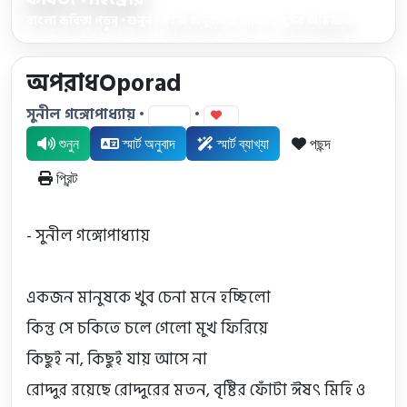
বাংলা কবিতা পড়ুন • শুনুন • সহজ অনুবাদ ও ব্যাখ্যা • সুন্দর অভিজ্ঞতা
অপরাধOporad
সুনীল গঙ্গোপাধ্যায় •
•
33
0
শুনুন
স্মার্ট অনুবাদ
স্মার্ট ব্যাখ্যা
পছন্দ
প্রিন্ট
- সুনীল গঙ্গোপাধ্যায়

একজন মানুষকে খুব চেনা মনে হচ্ছিলো

কিন্তু সে চকিতে চলে গেলো মুখ ফিরিয়ে

কিছুই না, কিছুই যায় আসে না

রোদ্দুর রয়েছে রোদ্দুরের মতন, বৃষ্টির ফোঁটা ঈষৎ মিহি ও 