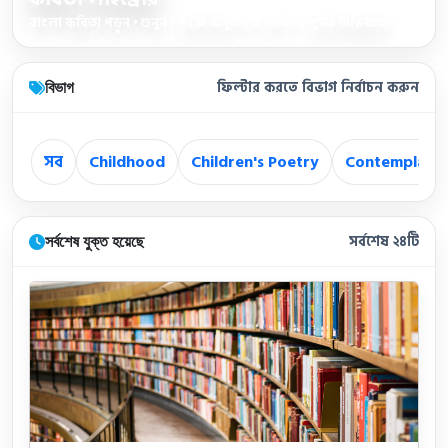
বাংলা কবিতা পড়ুন • শুনুন • সহজ অনুবাদ ও ব্যাখ্যা • সুন্দর অভিজ্ঞতা
বিভাগ
ফিল্টার করতে বিভাগ নির্বাচন করুন
সব
Childhood
Children's Poetry
Contemplatio
সর্বশেষ যুক্ত হয়েছে
সর্বশেষ ২৪টি