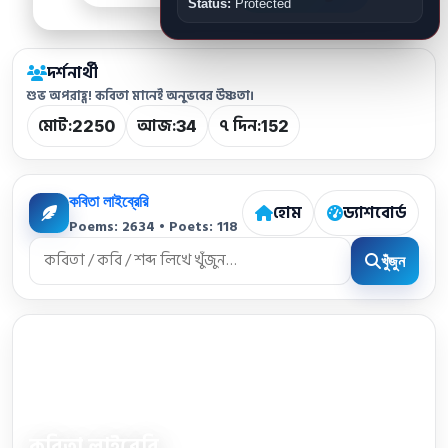
Status:
Protected
দর্শনার্থী
শুভ অপরাহ্ণ! কবিতা মানেই অনুভবের উষ্ণতা।
মোট:
আজ:
৭ দিন:
2250
34
152
কবিতা লাইব্রেরি
হোম
ড্যাশবোর্ড
Poems: 2634 • Poets: 118
খুঁজুন
কবিতা লাইব্রেরি