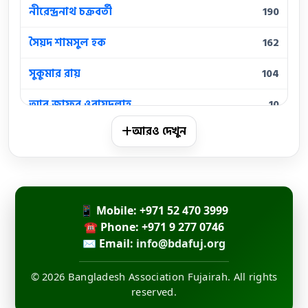
নীরেন্দ্রনাথ চক্রবর্তী
190
সৈয়দ শামসুল হক
162
সুকুমার রায়
104
আবু জাফর ওবায়দুল্লাহ
10
আরও দেখুন
আবুল হাসান
10
কামিনী রায়
10
জসীমউদ্দীন
10
📱 Mobile: +971 52 470 3999
জয় গোস্বামী
☎ Phone: +971 9 277 0746
10
✉ Email:
info@bdafuj.org
মহাদেব সাহা
10
© 2026 Bangladesh Association Fujairah. All rights
মাইকেল মধুসূদন দত্ত
10
reserved.