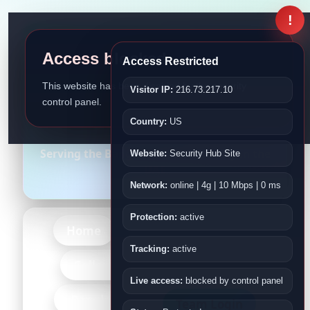
!
Access blocked
Access Restricted
This website has been disabled by the security
Visitor IP:
216.73.217.10
control panel.
Bangladesh Association
Country:
US
Fujairah
Serving the Bangladeshi Community in the
Website:
Security Hub Site
UAE
Network:
online | 4g | 10 Mbps | 0 ms
Protection:
active
Home
About Us
Events
Tracking:
active
-More-
Gallery
Kids
Live access:
blocked by control panel
-Bangladesh-
Team Login