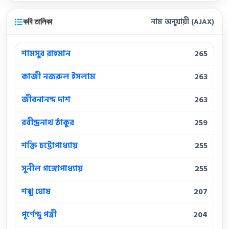
কবি তালিকা
নাম অনুযায়ী (AJAX)
শামসুর রাহমান
265
কাজী নজরুল ইসলাম
263
জীবনানন্দ দাশ
263
রবীন্দ্রনাথ ঠাকুর
259
শক্তি চট্টোপাধ্যায়
255
সুনীল গঙ্গোপাধ্যায়
255
শঙ্খ ঘোষ
207
পূর্ণেন্দু পত্রী
204