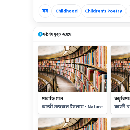
সব
Childhood
Children's Poetry
সর্বশেষ যুক্ত হয়েছে
পাহাড়ি গান
কচুরিপা
কাজী নজরুল ইসলাম • Nature
কাজী ন