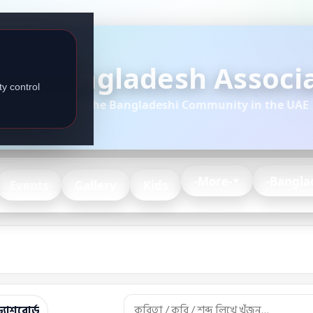
Bangladesh Associa
y control
Serving the Bangladeshi Community in the UAE
-More-
-Bangla
Events
Gallery
Kids
্যাশবোর্ড