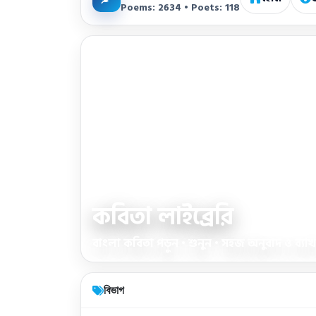
Poems: 2634 • Poets: 118
কবিতা লাইব্রেরি
বাংলা কবিতা পড়ুন • শুনুন • সহজ অনুবাদ ও ব্যাখ্য
বিভাগ