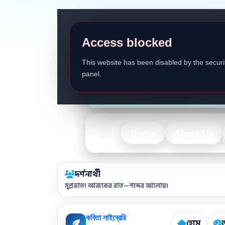
Access blocked
This website has been disabled by the securit
panel.
Home
About Us
দর্শনার্থী
সুপ্রভাত! আজকের রাত—শব্দের আলোয়।
কবিতা লাইব্রেরি
হোম
ড