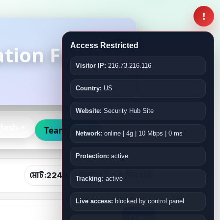
!
tion Fujairah
Access Restricted
Visitor IP:
216.73.216.116
Country:
US
Website:
Security Hub Site
desh-
Team Login
Network:
online | 4g | 10 Mbps | 0 ms
Protection:
active
মোট:
আজ:
৭ দিন:
2249
27
151
Tracking:
active
Live access:
blocked by control panel
খুঁজুন