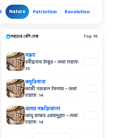
Nature
d
Patriotism
Revolution
Revolutionary
সবচেয়ে বেশি দেখা
Top 10
সন্ধ্যা
রবীন্দ্রনাথ ঠাকুর • দেখা হয়েছে:
25
25
কচুরিপানা
কাজী নজরুল ইসলাম • দেখা
14
হয়েছে: 14
অসম পঙক্তিমালা
আবু জাফর ওবায়দুল্লাহ • দেখা
14
হয়েছে: 14