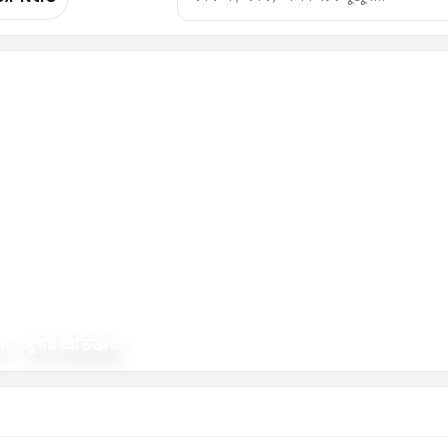
া • সুন্দর অভিজ্ঞতা