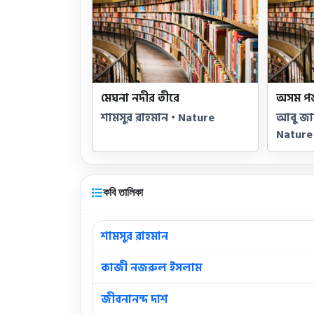
মেঘনা নদীর তীরে
অসম পঙ
শামসুর রাহমান • Nature
আবু জাফ
Nature
কবি তালিকা
শামসুর রাহমান
কাজী নজরুল ইসলাম
জীবনানন্দ দাশ