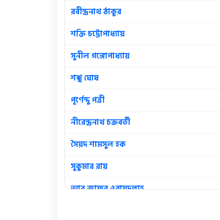
রবীন্দ্রনাথ ঠাকুর
শক্তি চট্টোপাধ্যায়
সুনীল গঙ্গোপাধ্যায়
শঙ্খ ঘোষ
পূর্ণেন্দু পত্রী
নীরেন্দ্রনাথ চক্রবর্তী
সৈয়দ শামসুল হক
সুকুমার রায়
আবু জাফর ওবায়দুল্লাহ
আবুল হাসান