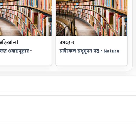
ক্তিমালা
বসন্তে-২
র ওবায়দুল্লাহ •
মাইকেল মধুসূদন দত্ত • Nature