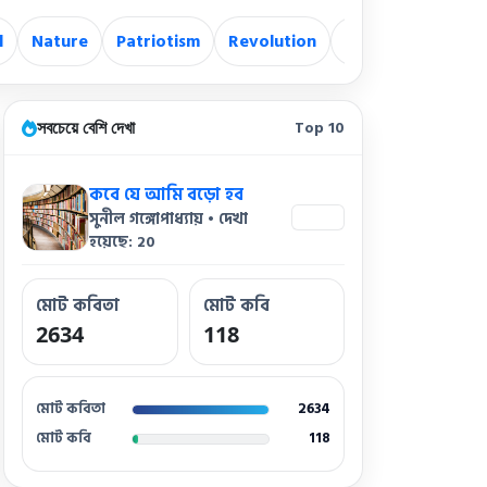
d
Nature
Patriotism
Revolution
Revolutionary
সবচেয়ে বেশি দেখা
Top 10
কবে যে আমি বড়ো হব
সুনীল গঙ্গোপাধ্যায় • দেখা
20
হয়েছে: 20
মোট কবিতা
মোট কবি
2634
118
মোট কবিতা
2634
মোট কবি
118