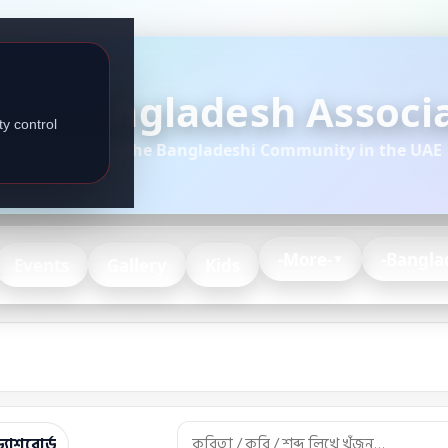
Bangladesh Associa
y control
Serving the Bangladeshi Community in the UAE
-More-
-Bangla
Events
Gallery
Kids
্যাশবোর্ড