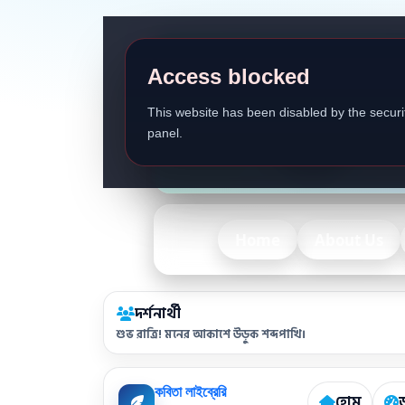
Access blocked
This website has been disabled by the securit
panel.
Home
About Us
দর্শনার্থী
শুভ রাত্রি! মনের আকাশে উড়ুক শব্দপাখি।
কবিতা লাইব্রেরি
হোম
ড