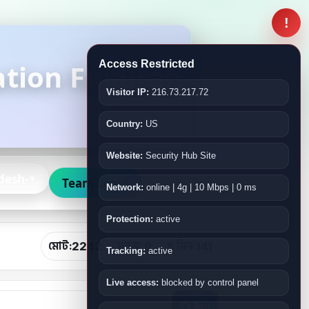
!
tion Fujairah
Access Restricted
Visitor IP:
216.73.217.72
Country:
US
Website:
Security Hub Site
desh-
Team Login
Network:
online | 4g | 10 Mbps | 0 ms
Protection:
active
মোট:
আজ:
৭ দিন:
2242
9
141
Tracking:
active
Live access:
blocked by control panel
খুঁজুন