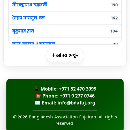
নীরেন্দ্রনাথ চক্রবর্তী
190
সৈয়দ শামসুল হক
162
সুকুমার রায়
104
আবু জাফর ওবায়দুল্লাহ
10
আরও দেখুন
আবুল হাসান
10
কামিনী রায়
10
জসীমউদ্দীন
10
📱 Mobile: +971 52 470 3999
জয় গোস্বামী
☎ Phone: +971 9 277 0746
10
✉ Email:
info@bdafuj.org
মহাদেব সাহা
10
© 2026 Bangladesh Association Fujairah. All rights
মাইকেল মধুসূদন দত্ত
10
reserved.