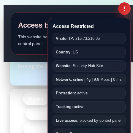
!
Access blocked
Access Restricted
This website has been disabled by the security
Visitor IP:
216.73.216.85
control panel.
Bangladesh Association
Country:
US
Fujairah
Serving the Bangladeshi Community in the
Website:
Security Hub Site
UAE
Network:
online | 4g | 9.9 Mbps | 0 ms
Protection:
active
Home
About Us
Events
Tracking:
active
-More-
Gallery
Kids
Live access:
blocked by control panel
-Bangladesh-
Team Login