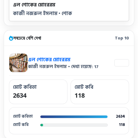
এল শোকের মোহররম
কাজী নজরুল ইসলাম • শোক
সবচেয়ে বেশি দেখা
Top 10
এল শোকের মোহররম
17
কাজী নজরুল ইসলাম • দেখা হয়েছে: 17
মোট কবিতা
মোট কবি
2634
118
মোট কবিতা
2634
মোট কবি
118