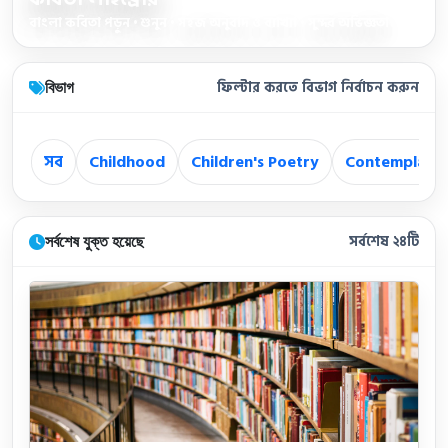
বাংলা কবিতা পড়ুন • শুনুন • সহজ অনুবাদ ও ব্যাখ্যা • সুন্দর অভিজ্ঞতা
বিভাগ
ফিল্টার করতে বিভাগ নির্বাচন করুন
সব
Childhood
Children's Poetry
Contemplatio
সর্বশেষ যুক্ত হয়েছে
সর্বশেষ ২৪টি