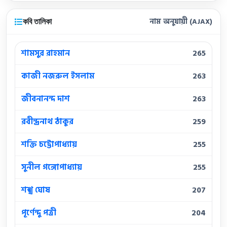
কবি তালিকা
নাম অনুযায়ী (AJAX)
শামসুর রাহমান
265
কাজী নজরুল ইসলাম
263
জীবনানন্দ দাশ
263
রবীন্দ্রনাথ ঠাকুর
259
শক্তি চট্টোপাধ্যায়
255
সুনীল গঙ্গোপাধ্যায়
255
শঙ্খ ঘোষ
207
পূর্ণেন্দু পত্রী
204