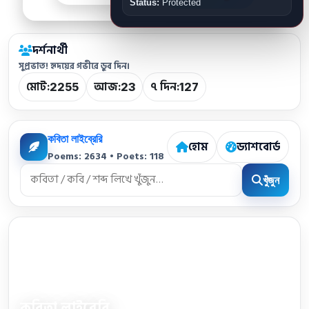
Status:
Protected
দর্শনার্থী
সুপ্রভাত! হৃদয়ের গভীরে ডুব দিন।
মোট:
আজ:
৭ দিন:
2255
23
127
কবিতা লাইব্রেরি
হোম
ড্যাশবোর্ড
Poems: 2634 • Poets: 118
খুঁজুন
কবিতা লাইব্রেরি