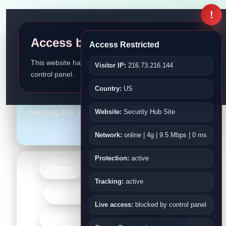
!
Access blocked
Access Restricted
This website has been disabled by the security
Visitor IP:
216.73.216.144
control panel.
Bangladesh Association
Country:
US
Fujairah
Serving the Bangladeshi Community in the
Website:
Security Hub Site
UAE
Network:
online | 4g | 9.5 Mbps | 0 ms
Protection:
active
Home
About Us
Events
Tracking:
active
-More-
Gallery
Kids
Live access:
blocked by control panel
-Bangladesh-
Team Login