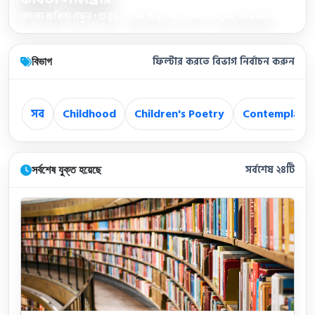
বাংলা কবিতা পড়ুন • শুনুন • সহজ অনুবাদ ও ব্যাখ্যা • সুন্দর অভিজ্ঞতা
বিভাগ
ফিল্টার করতে বিভাগ নির্বাচন করুন
সব
Childhood
Children's Poetry
Contemplatio
সর্বশেষ যুক্ত হয়েছে
সর্বশেষ ২৪টি