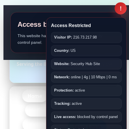
!
Access blocked
Access Restricted
This website has been disabled by the security
Visitor IP:
216.73.217.98
control panel.
Bangladesh Association
Country:
US
Fujairah
Serving the Bangladeshi Community in the
Website:
Security Hub Site
UAE
Network:
online | 4g | 10 Mbps | 0 ms
Protection:
active
Home
About Us
Events
Tracking:
active
-More-
Gallery
Kids
Live access:
blocked by control panel
-Bangladesh-
Team Login