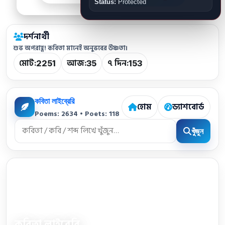
Status:
Protected
দর্শনার্থী
শুভ অপরাহ্ণ! কবিতা মানেই অনুভবের উষ্ণতা।
মোট:
আজ:
৭ দিন:
2251
35
153
কবিতা লাইব্রেরি
হোম
ড্যাশবোর্ড
Poems: 2634 • Poets: 118
খুঁজুন
কবিতা লাইব্রেরি