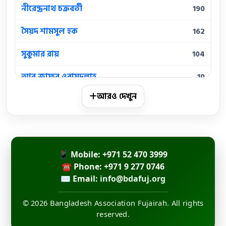
নীরেন্দ্রনাথ চক্রবর্তী
190
সৈয়দ শামসুল হক
162
সুকুমার রায়
104
আবু জাফর ওবায়দুল্লাহ
10
আরও দেখুন
আবুল হাসান
10
কামিনী রায়
10
জসীমউদ্দীন
10
📱 Mobile: +971 52 470 3999
জয় গোস্বামী
☎ Phone: +971 9 277 0746
10
✉ Email:
info@bdafuj.org
মহাদেব সাহা
10
© 2026 Bangladesh Association Fujairah. All rights
মাইকেল মধুসূদন দত্ত
10
reserved.