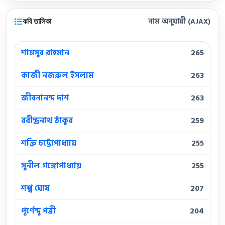
কবি তালিকা
নাম অনুযায়ী (AJAX)
শামসুর রাহমান
265
কাজী নজরুল ইসলাম
263
জীবনানন্দ দাশ
263
রবীন্দ্রনাথ ঠাকুর
259
শক্তি চট্টোপাধ্যায়
255
সুনীল গঙ্গোপাধ্যায়
255
শঙ্খ ঘোষ
207
পূর্ণেন্দু পত্রী
204