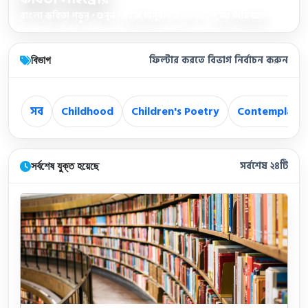
বাংলা কবিতা পড়ুন • শুনুন • সহজ অনুবাদ ও ব্যাখ্যা • সুন্দর অভিজ্ঞতা
বিভাগ
ফিল্টার করতে বিভাগ নির্বাচন করুন
সব
Childhood
Children's Poetry
Contemplatio
সর্বশেষ যুক্ত হয়েছে
সর্বশেষ ২৪টি