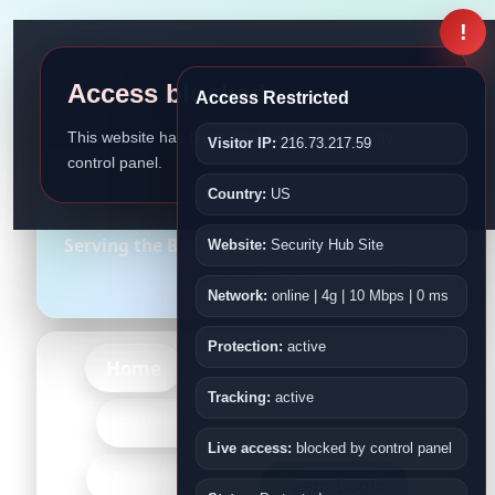
!
Access blocked
Access Restricted
This website has been disabled by the security
Visitor IP:
216.73.217.59
control panel.
Bangladesh Association
Country:
US
Fujairah
Serving the Bangladeshi Community in the
Website:
Security Hub Site
UAE
Network:
online | 4g | 10 Mbps | 0 ms
Protection:
active
Home
About Us
Events
Tracking:
active
-More-
Gallery
Kids
Live access:
blocked by control panel
-Bangladesh-
Team Login