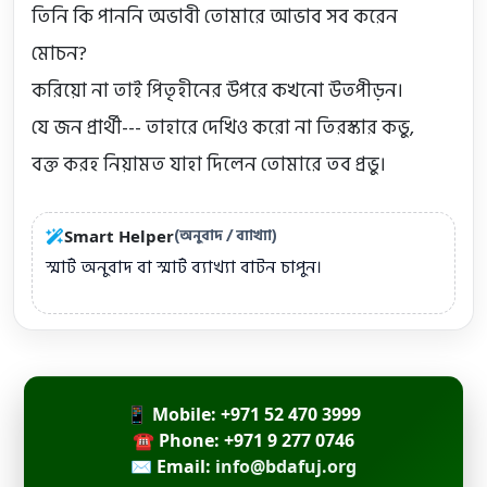
তিনি কি পাননি অভাবী তোমারে আভাব সব করেন 
মোচন?

করিয়ো না তাই পিতৃহীনের উপরে কখনো উতপীড়ন।

যে জন প্রার্থী--- তাহারে দেখিও করো না তিরস্কার কভু,

বক্ত করহ নিয়ামত যাহা দিলেন তোমারে তব প্রভু।
(অনুবাদ / ব্যাখ্যা)
Smart Helper
স্মার্ট অনুবাদ বা স্মার্ট ব্যাখ্যা বাটন চাপুন।
📱 Mobile: +971 52 470 3999
☎ Phone: +971 9 277 0746
✉ Email:
info@bdafuj.org