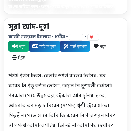
বাংলা কবিতা পড়ুন • শুনুন • সহজ অনুবাদ ও ব্যাখ্যা • সুন্দর অভিজ্ঞতা
সুরা আদ-দুহা
কাজী নজরুল ইসলাম • ধর্মীয় •
•
20
0
শুনুন
স্মার্ট অনুবাদ
স্মার্ট ব্যাখ্যা
পছন্দ
প্রিন্ট
শপথ প্রথম দিবস- বেলার শপথ রাতের তিমির- ঘন,

করেন নি প্রভু বর্জন তোমা', করেন নি দুশমনী কখনো।

পরকাল সে যে উত্তমতর, হইকাল আর দুনিয়া হ'তে,

অচিরাত তব প্রভু দানিবেন (সম্পদ) খুশী হইবে যাতে।

পিতৃহীন সে তোমারে তিনি কি করেন নি পরে শরন দান?

ভ্রান্ত পথে তোমারে পাইয়া তিনিই না তোমা পথ দেখান?
