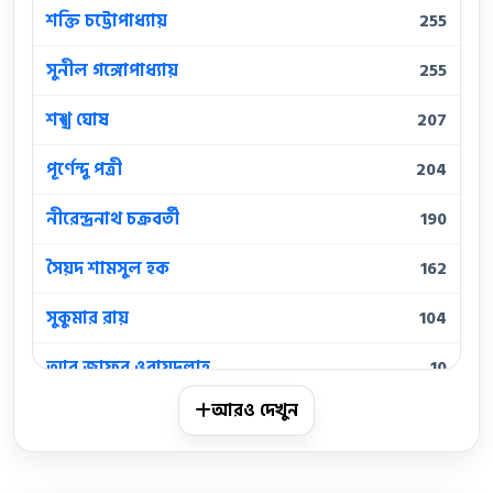
শক্তি চট্টোপাধ্যায়
255
সুনীল গঙ্গোপাধ্যায়
255
শঙ্খ ঘোষ
207
পূর্ণেন্দু পত্রী
204
নীরেন্দ্রনাথ চক্রবর্তী
190
সৈয়দ শামসুল হক
162
সুকুমার রায়
104
আবু জাফর ওবায়দুল্লাহ
10
আরও দেখুন
আবুল হাসান
10
কামিনী রায়
10