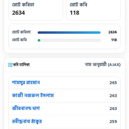
মোট কবিতা
মোট কবি
2634
118
মোট কবিতা
2634
মোট কবি
118
কবি তালিকা
নাম অনুযায়ী (AJAX)
শামসুর রাহমান
265
কাজী নজরুল ইসলাম
263
জীবনানন্দ দাশ
263
রবীন্দ্রনাথ ঠাকুর
259