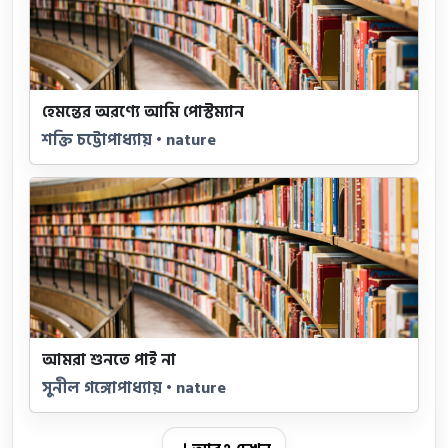
হেমন্তের অরণ্যে আমি পোস্টম্যান
শক্তি চট্টোপাধ্যায় • nature
আমরা শুনতে পাই না
সুনীল গঙ্গোপাধ্যায় • nature