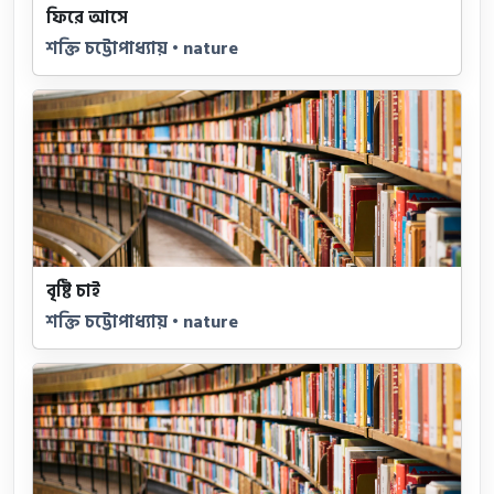
ফিরে আসে
শক্তি চট্টোপাধ্যায় • nature
বৃষ্টি চাই
শক্তি চট্টোপাধ্যায় • nature