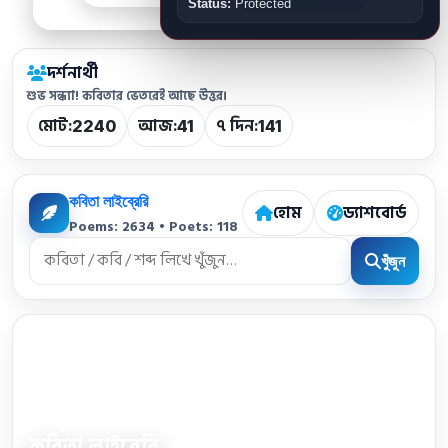
Status:
Protected
দর্শনার্থী
শুভ সন্ধ্যা! কবিতার ভেতরেই আছে উত্তর।
মোট:
আজ:
৭ দিন:
2240
41
141
কবিতা লাইব্রেরি
হোম
ড্যাশবোর্ড
Poems: 2634 • Poets: 118
খুঁজুন
কবিতা লাইব্রেরি