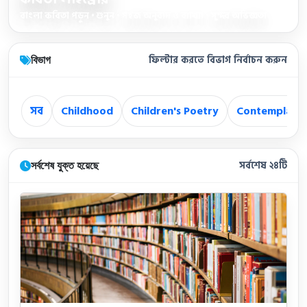
বাংলা কবিতা পড়ুন • শুনুন • সহজ অনুবাদ ও ব্যাখ্যা • সুন্দর অভিজ্ঞতা
বিভাগ
ফিল্টার করতে বিভাগ নির্বাচন করুন
সব
Childhood
Children's Poetry
Contemplatio
সর্বশেষ যুক্ত হয়েছে
সর্বশেষ ২৪টি