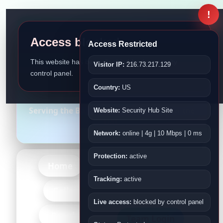
!
Access blocked
Access Restricted
This website has been disabled by the security
Visitor IP:
216.73.217.129
control panel.
Bangladesh Association
Country:
US
Fujairah
Serving the Bangladeshi Community in the
Website:
Security Hub Site
UAE
Network:
online | 4g | 10 Mbps | 0 ms
Protection:
active
Home
About Us
Events
Tracking:
active
-More-
Gallery
Kids
Live access:
blocked by control panel
-Bangladesh-
Team Login