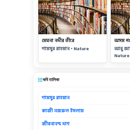
মেঘনা নদীর তীরে
অসম পঙ
শামসুর রাহমান • Nature
আবু জাফ
Nature
কবি তালিকা
শামসুর রাহমান
কাজী নজরুল ইসলাম
জীবনানন্দ দাশ