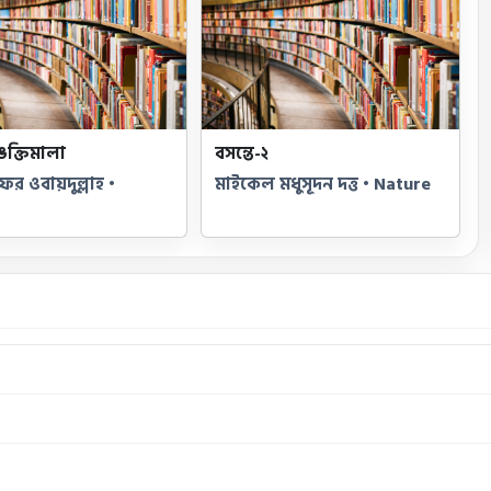
ক্তিমালা
বসন্তে-২
র ওবায়দুল্লাহ •
মাইকেল মধুসূদন দত্ত • Nature