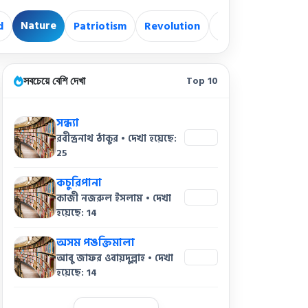
Nature
d
Patriotism
Revolution
Revolutionary
সবচেয়ে বেশি দেখা
Top 10
সন্ধ্যা
রবীন্দ্রনাথ ঠাকুর • দেখা হয়েছে:
25
25
কচুরিপানা
কাজী নজরুল ইসলাম • দেখা
14
হয়েছে: 14
অসম পঙক্তিমালা
আবু জাফর ওবায়দুল্লাহ • দেখা
14
হয়েছে: 14