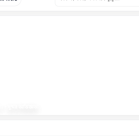
া • সুন্দর অভিজ্ঞতা