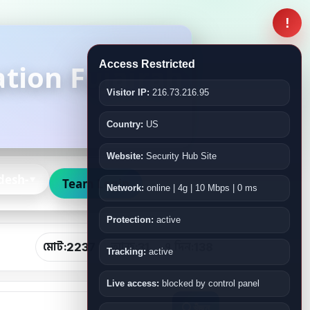
!
tion Fujairah
Access Restricted
Visitor IP:
216.73.216.95
Country:
US
Website:
Security Hub Site
desh-
Team Login
Network:
online | 4g | 10 Mbps | 0 ms
Protection:
active
মোট:
আজ:
৭ দিন:
2237
31
138
Tracking:
active
Live access:
blocked by control panel
খুঁজুন