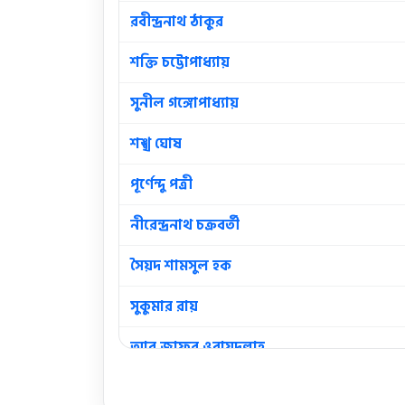
রবীন্দ্রনাথ ঠাকুর
শক্তি চট্টোপাধ্যায়
সুনীল গঙ্গোপাধ্যায়
শঙ্খ ঘোষ
পূর্ণেন্দু পত্রী
নীরেন্দ্রনাথ চক্রবর্তী
সৈয়দ শামসুল হক
সুকুমার রায়
আবু জাফর ওবায়দুল্লাহ
আবুল হাসান