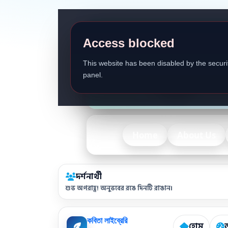
Access blocked
This website has been disabled by the securit
panel.
Home
About Us
দর্শনার্থী
শুভ অপরাহ্ণ! অনুভবের রঙে দিনটি রাঙান।
কবিতা লাইব্রেরি
হোম
ড