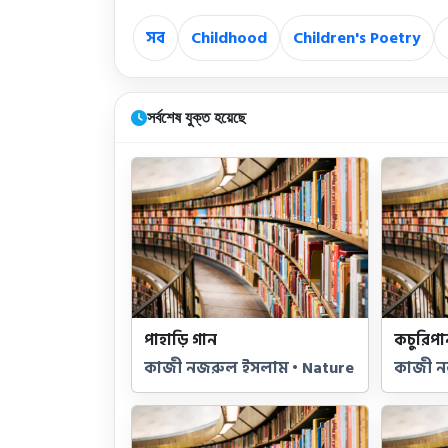
সব
Childhood
Children's Poetry
সর্বশেষ যুক্ত হয়েছে
পাহাড়ি গান
কচুরিপা
কাজী নজরুল ইসলাম • Nature
কাজী ন