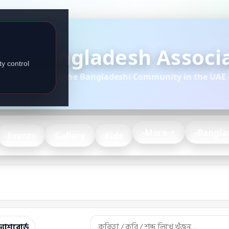
Bangladesh Associa
y control
Serving the Bangladeshi Community in the UAE
-More-
-Bangla
Events
Gallery
Kids
্যাশবোর্ড