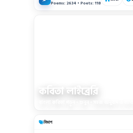
Poems: 2634 • Poets: 118
কবিতা লাইব্রেরি
বাংলা কবিতা পড়ুন • শুনুন • সহজ অনুবাদ ও ব্যাখ্য
বিভাগ