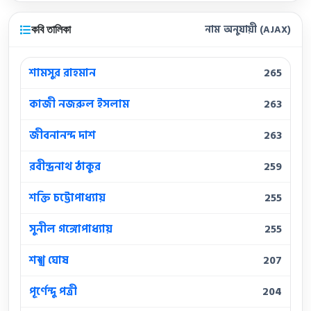
কবি তালিকা
নাম অনুযায়ী (AJAX)
শামসুর রাহমান
265
কাজী নজরুল ইসলাম
263
জীবনানন্দ দাশ
263
রবীন্দ্রনাথ ঠাকুর
259
শক্তি চট্টোপাধ্যায়
255
সুনীল গঙ্গোপাধ্যায়
255
শঙ্খ ঘোষ
207
পূর্ণেন্দু পত্রী
204