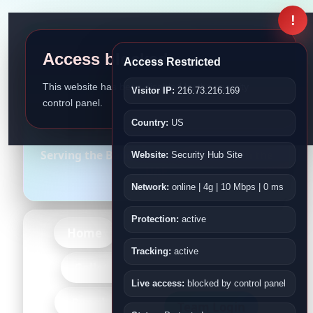
!
Access blocked
Access Restricted
This website has been disabled by the security
Visitor IP:
216.73.216.169
control panel.
Bangladesh Association
Country:
US
Fujairah
Serving the Bangladeshi Community in the
Website:
Security Hub Site
UAE
Network:
online | 4g | 10 Mbps | 0 ms
Protection:
active
Home
About Us
Events
Tracking:
active
-More-
Gallery
Kids
Live access:
blocked by control panel
-Bangladesh-
Team Login