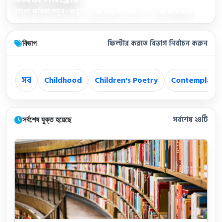
বাংলা কবিতা পড়ুন • শুনুন • সহজ অনুবাদ ও ব্যাখ্যা • সুন্দর অভিজ্ঞতা
বিভাগ
ফিল্টার করতে বিভাগ নির্বাচন করুন
সব
Childhood
Children's Poetry
Contemplatio
সর্বশেষ যুক্ত হয়েছে
সর্বশেষ ২৪টি