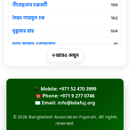
নীরেন্দ্রনাথ চক্রবর্তী
190
সৈয়দ শামসুল হক
162
সুকুমার রায়
104
আবু জাফর ওবায়দুল্লাহ
10
আরও দেখুন
আবুল হাসান
10
কামিনী রায়
10
জসীমউদ্দীন
10
📱 Mobile: +971 52 470 3999
জয় গোস্বামী
☎ Phone: +971 9 277 0746
10
✉ Email:
info@bdafuj.org
মহাদেব সাহা
10
© 2026 Bangladesh Association Fujairah. All rights
মাইকেল মধুসূদন দত্ত
10
reserved.