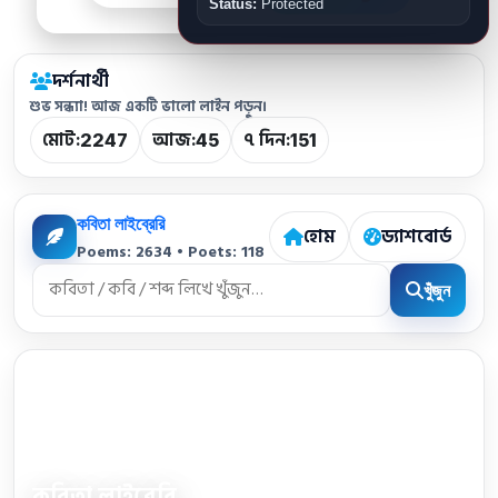
Status:
Protected
দর্শনার্থী
শুভ সন্ধ্যা! আজ একটি ভালো লাইন পড়ুন।
মোট:
আজ:
৭ দিন:
2247
45
151
কবিতা লাইব্রেরি
হোম
ড্যাশবোর্ড
Poems: 2634 • Poets: 118
খুঁজুন
কবিতা লাইব্রেরি