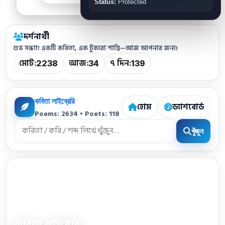
Status:
Protected
দর্শনার্থী
শুভ সন্ধ্যা! একটি কবিতা, এক টুকরো শান্তি—আজ আপনার জন্য।
মোট:
আজ:
৭ দিন:
2238
34
139
কবিতা লাইব্রেরি
হোম
ড্যাশবোর্ড
Poems: 2634 • Poets: 118
খুঁজুন
কবিতা লাইব্রেরি