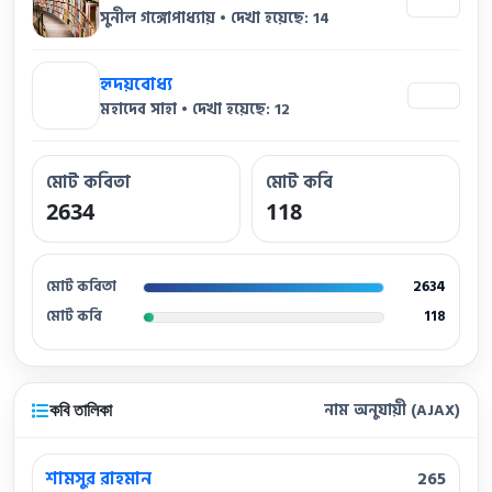
14
সুনীল গঙ্গোপাধ্যায় • দেখা হয়েছে: 14
হৃদয়বোধ্য
12
মহাদেব সাহা • দেখা হয়েছে: 12
মোট কবিতা
মোট কবি
2634
118
মোট কবিতা
2634
মোট কবি
118
কবি তালিকা
নাম অনুযায়ী (AJAX)
শামসুর রাহমান
265