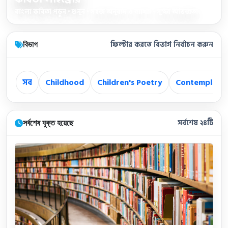
বাংলা কবিতা পড়ুন • শুনুন • সহজ অনুবাদ ও ব্যাখ্যা • সুন্দর অভিজ্ঞতা
বিভাগ
ফিল্টার করতে বিভাগ নির্বাচন করুন
সব
Childhood
Children's Poetry
Contemplatio
সর্বশেষ যুক্ত হয়েছে
সর্বশেষ ২৪টি