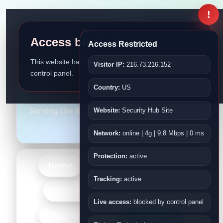
!
Access blocked
Access Restricted
This website has been disabled by the security
Visitor IP:
216.73.216.152
control panel.
Bangladesh Association
Country:
US
Fujairah
Serving the Bangladeshi Community in the
Website:
Security Hub Site
UAE
Network:
online | 4g | 9.8 Mbps | 0 ms
Protection:
active
Home
About Us
Events
Tracking:
active
-More-
Gallery
Kids
Live access:
blocked by control panel
-Bangladesh-
Team Login