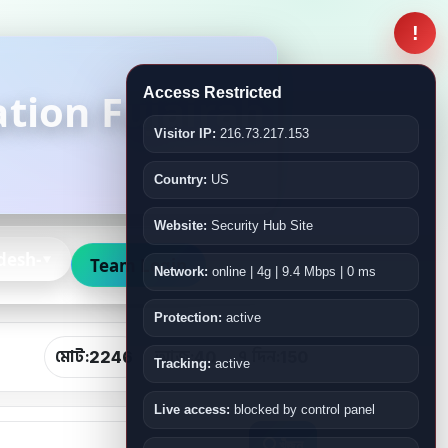
!
tion Fujairah
Access Restricted
Visitor IP:
216.73.217.153
Country:
US
Website:
Security Hub Site
desh-
Team Login
Network:
online | 4g | 9.4 Mbps | 0 ms
Protection:
active
মোট:
আজ:
৭ দিন:
2246
40
150
Tracking:
active
Live access:
blocked by control panel
খুঁজুন