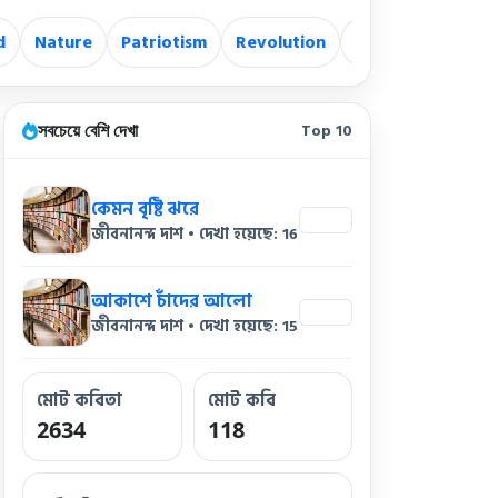
d
Nature
Patriotism
Revolution
Revolutionary
সবচেয়ে বেশি দেখা
Top 10
কেমন বৃষ্টি ঝরে
16
জীবনানন্দ দাশ • দেখা হয়েছে: 16
আকাশে চাঁদের আলো
15
জীবনানন্দ দাশ • দেখা হয়েছে: 15
মোট কবিতা
মোট কবি
2634
118