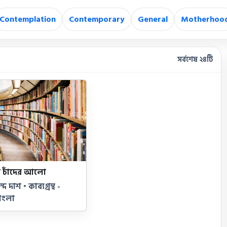
Contemplation
Contemporary
General
Motherhoo
সর্বশেষ ২৪টি
 চাঁদের আলো
 দাশ • কাব্যগ্রন্থ -
াংলা