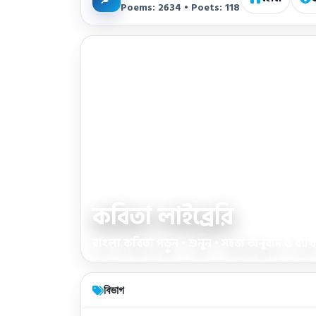
Poems: 2634 • Poets: 118
কবিতা লাইব্রেরি
বাংলা কবিতা পড়ুন • শুনুন • সহজ অনুবাদ ও ব্যাখ্য
বিভাগ