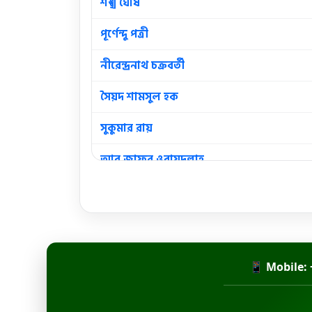
শঙ্খ ঘোষ
পূর্ণেন্দু পত্রী
নীরেন্দ্রনাথ চক্রবর্তী
সৈয়দ শামসুল হক
সুকুমার রায়
আবু জাফর ওবায়দুল্লাহ
আবুল হাসান
কামিনী রায়
জসীমউদ্দীন
📱 Mobile: 
জয় গোস্বামী