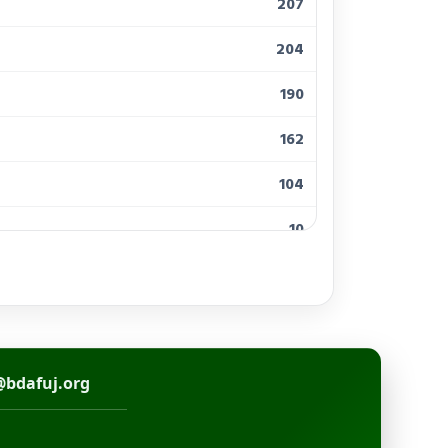
207
204
190
162
104
10
10
10
10
@bdafuj.org
10