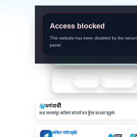
Access blocked
This website has been disabled by the securit
panel.
Home
About Us
দর্শনার্থী
শুভ অপরাহ্ণ! কবিতা মানেই মন ছুঁয়ে যাওয়া মুহূর্ত।
কবিতা লাইব্রেরি
হোম
ড