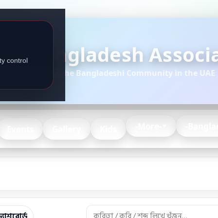
Bangladesh Associa
y control
Serving the Bangladeshi Community in the UAE
-More-
-Bangla
Events
Gallery
Kids
্যাশবোর্ড