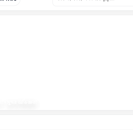
া • সুন্দর অভিজ্ঞতা