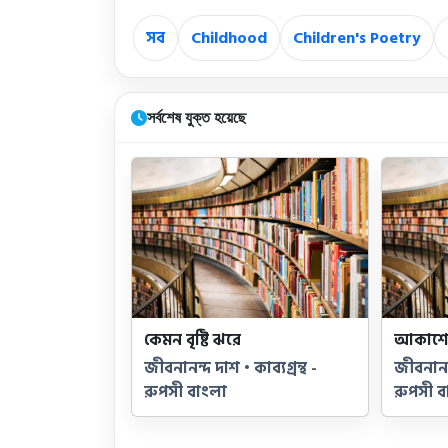
সব
Childhood
Children's Poetry
সর্বশেষ যুক্ত হয়েছে
কেমন বৃষ্টি ঝরে
আকাশে
জীবনানন্দ দাশ • কাব্যগ্রন্থ -
জীবনানন্দ
রুপসী বাংলা
রুপসী ব